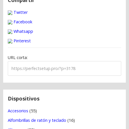
v
Twitter
e
g
Facebook
a
Whatsapp
c
Pinterest
i
ó
URL corta:
n
d
e
e
n
t
Dispositivos
r
Accesorios
(55)
a
Alfombrillas de ratón y teclado
(16)
d