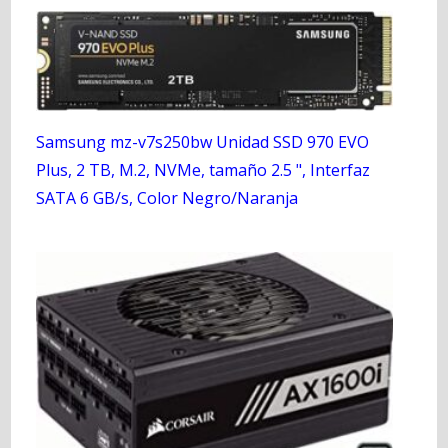
Samsung mz-v7s250bw Unidad SSD 970 EVO
Plus, 2 TB, M.2, NVMe, tamaño 2.5 ", Interfaz
SATA 6 GB/s, Color Negro/Naranja