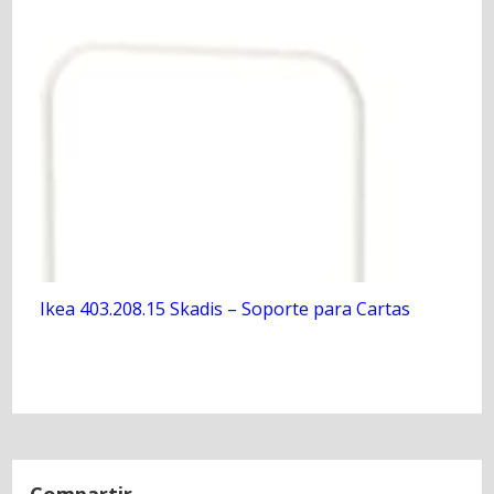
Ikea 403.208.15 Skadis – Soporte para Cartas
N
a
Compartir