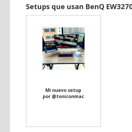
Setups que usan BenQ EW327
Mi nuevo setup
por @toniconmac