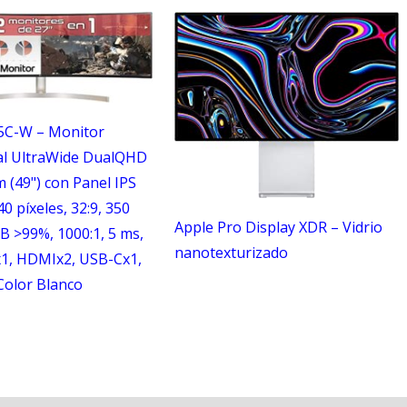
5C-W – Monitor
al UltraWide DualQHD
m (49") con Panel IPS
0 píxeles, 32:9, 350
Apple Pro Display XDR – Vidrio
B >99%, 1000:1, 5 ms,
nanotexturizado
x1, HDMIx2, USB-Cx1,
Color Blanco