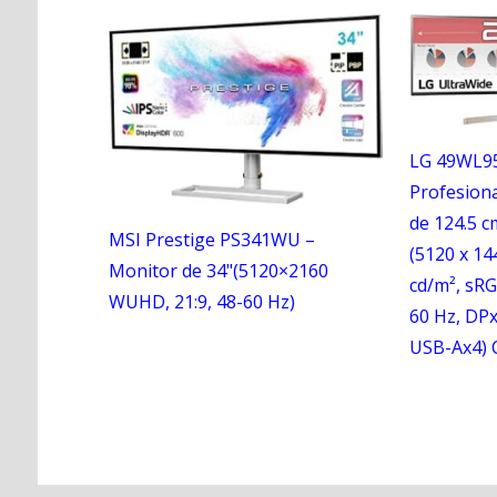
LG 49WL9
Profesion
de 124.5 c
MSI Prestige PS341WU –
(5120 x 144
Monitor de 34"(5120×2160
cd/m², sRG
WUHD, 21:9, 48-60 Hz)
60 Hz, DP
USB-Ax4) 