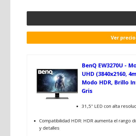
Ver preci
BenQ EW3270U - Mon
UHD (3840x2160, 4ms
Modo HDR, Brillo Int
Gris
31,5" LED con alta resol
Compatibilidad HDR: HDR aumenta el rango diná
y detalles