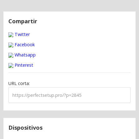
N
a
Compartir
v
Twitter
e
g
Facebook
a
Whatsapp
c
Pinterest
i
ó
URL corta:
n
d
e
e
n
t
Dispositivos
r