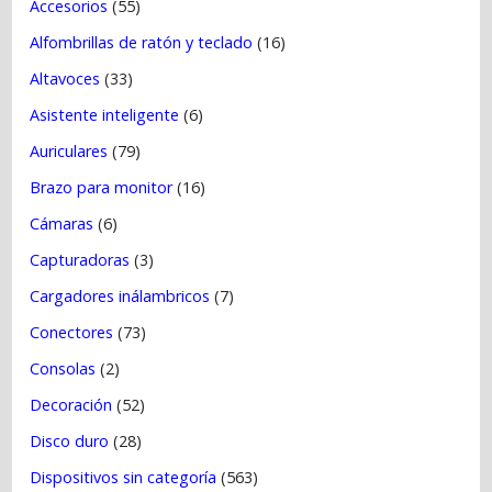
Accesorios
(55)
a
Alfombrillas de ratón y teclado
(16)
d
a
Altavoces
(33)
s
Asistente inteligente
(6)
Auriculares
(79)
Brazo para monitor
(16)
Cámaras
(6)
Capturadoras
(3)
Cargadores inálambricos
(7)
Conectores
(73)
Consolas
(2)
Decoración
(52)
Disco duro
(28)
Dispositivos sin categoría
(563)