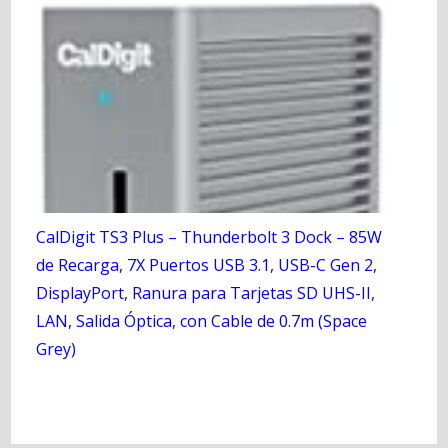
CalDigit TS3 Plus – Thunderbolt 3 Dock – 85W
de Recarga, 7X Puertos USB 3.1, USB-C Gen 2,
DisplayPort, Ranura para Tarjetas SD UHS-II,
LAN, Salida Óptica, con Cable de 0.7m (Space
Grey)