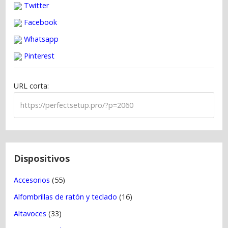
Twitter
e
g
Facebook
a
Whatsapp
c
Pinterest
i
ó
URL corta:
n
d
e
e
n
t
Dispositivos
r
Accesorios
(55)
a
Alfombrillas de ratón y teclado
(16)
d
a
Altavoces
(33)
s