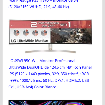
MSI Prestige PS341WU – Monitor de 34"
(5120×2160 WUHD, 21:9, 48-60 Hz)
LG 49WL95C-W – Monitor Profesional
UltraWide DualQHD de 124.5 cm (49") con Panel
IPS (5120 x 1440 píxeles, 32:9, 350 cd/m², sRGB
>99%, 1000:1, 5 ms, 60 Hz, DPx1, HDMIx2, USB-
Cx1, USB-Ax4) Color Blanco