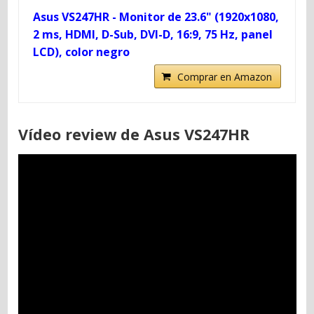
Asus VS247HR - Monitor de 23.6" (1920x1080,
2 ms, HDMI, D-Sub, DVI-D, 16:9, 75 Hz, panel
LCD), color negro
Comprar en Amazon
Vídeo review de Asus VS247HR