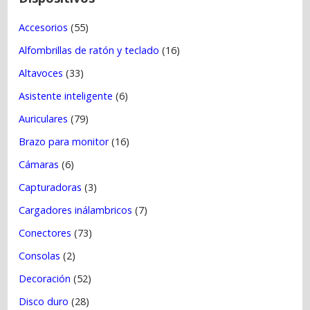
r
Accesorios
(55)
a
Alfombrillas de ratón y teclado
(16)
d
a
Altavoces
(33)
s
Asistente inteligente
(6)
Auriculares
(79)
Brazo para monitor
(16)
Cámaras
(6)
Capturadoras
(3)
Cargadores inálambricos
(7)
Conectores
(73)
Consolas
(2)
Decoración
(52)
Disco duro
(28)