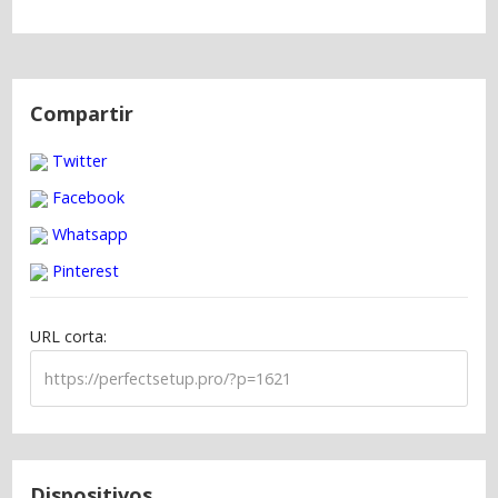
N
a
Compartir
v
Twitter
e
g
Facebook
a
Whatsapp
c
Pinterest
i
ó
URL corta:
n
d
e
e
n
t
Dispositivos