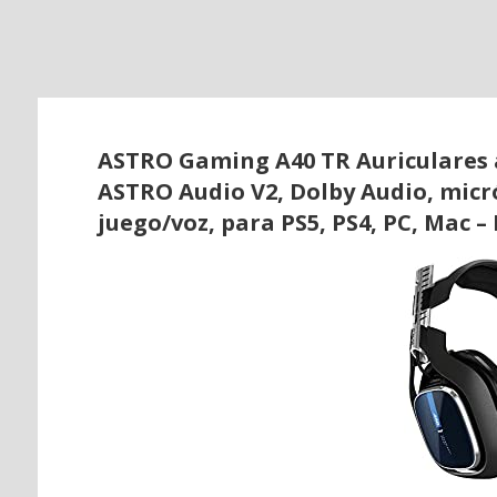
o
ASTRO Gaming A40 TR Auriculares a
ASTRO Audio V2, Dolby Audio, micr
juego/voz, para PS5, PS4, PC, Mac –