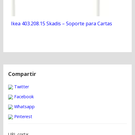
Ikea 403.208.15 Skadis – Soporte para Cartas
N
a
Compartir
v
Twitter
e
g
Facebook
a
Whatsapp
c
Pinterest
i
ó
URL corta: