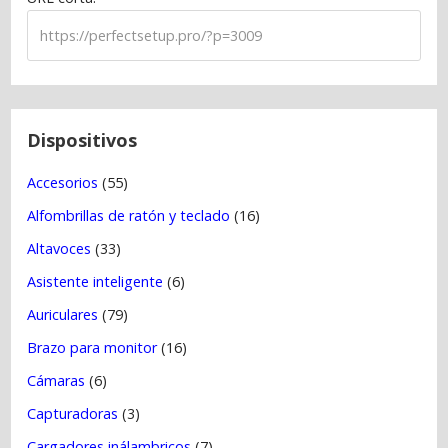
n
d
e
e
n
t
Dispositivos
r
Accesorios
(55)
a
Alfombrillas de ratón y teclado
(16)
d
a
Altavoces
(33)
s
Asistente inteligente
(6)
Auriculares
(79)
Brazo para monitor
(16)
Cámaras
(6)
Capturadoras
(3)
Cargadores inálambricos
(7)