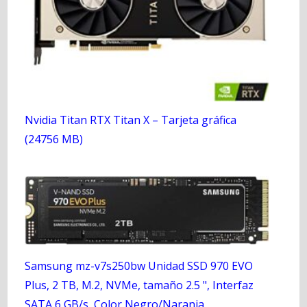
Nvidia Titan RTX Titan X – Tarjeta gráfica
(24756 MB)
Samsung mz-v7s250bw Unidad SSD 970 EVO
Plus, 2 TB, M.2, NVMe, tamaño 2.5 ", Interfaz
SATA 6 GB/s, Color Negro/Naranja