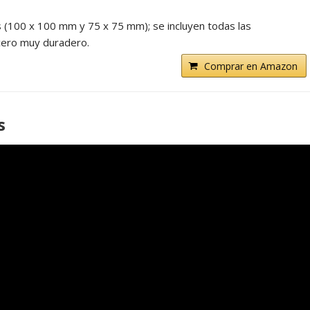
s (100 x 100 mm y 75 x 75 mm); se incluyen todas las
cero muy duradero.
Comprar en Amazon
s