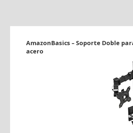
o
AmazonBasics – Soporte Doble para
acero