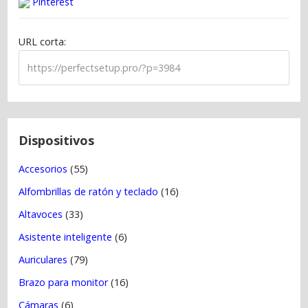
Pinterest
i
ó
URL corta:
n
d
e
e
n
t
Dispositivos
r
Accesorios
(55)
a
Alfombrillas de ratón y teclado
(16)
d
a
Altavoces
(33)
s
Asistente inteligente
(6)
Auriculares
(79)
Brazo para monitor
(16)
Cámaras
(6)