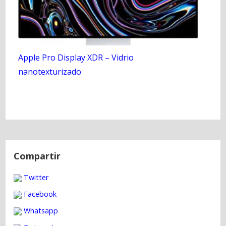
Apple Pro Display XDR – Vidrio
nanotexturizado
N
a
Compartir
v
Twitter
e
g
Facebook
a
Whatsapp
c