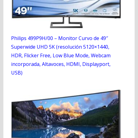
Philips 499P9H/00 – Monitor Curvo de 49″
Superwide UHD 5K (resolución 5120×1440,
HDR, Flicker Free, Low Blue Mode, Webcam
incorporada, Altavoces, HDMI, Displayport,
USB)