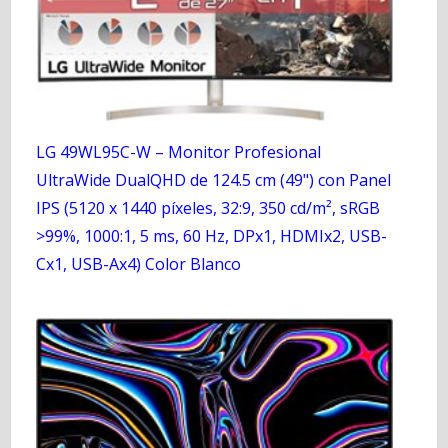
LG 49WL95C-W – Monitor Profesional
UltraWide DualQHD de 124.5 cm (49") con Panel
IPS (5120 x 1440 píxeles, 32:9, 350 cd/m², sRGB
>99%, 1000:1, 5 ms, 60 Hz, DPx1, HDMIx2, USB-
Cx1, USB-Ax4) Color Blanco