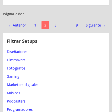
Página 2 de 9
N
a
v
← Anterior
1
2
3
…
9
Siguiente →
e
g
a
Filtrar Setups
c
i
Diseñadores
ó
Filmmakers
n
p
Fotógrafos
o
Gaming
r
D
Marketers digitales
i
s
Músicos
p
Podcasters
o
s
Programadores