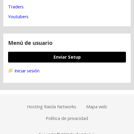
i
Traders
t
i
Youtubers
v
o
Menú de usuario
Enviar Setup
Iniciar sesión
Hosting Raiola Networks
Mapa web
Política de privacidad