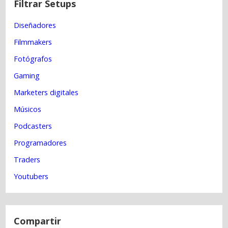
a
Filtrar Setups
v
Diseñadores
e
g
Filmmakers
a
Fotógrafos
c
Gaming
i
Marketers digitales
ó
n
Músicos
d
Podcasters
e
Programadores
e
Traders
n
Youtubers
t
r
a
d
Compartir