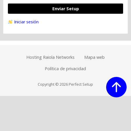
Enviar Setup
Iniciar sesión
Hosting Raiola Networks
Mapa web
Política de privacidad
Copyright © 2026 Perfect Setup
perfectsetup.pro forma parte del programa de
Amazon Afiliados. Por cada venta derivada recibimos
una pequeña comisión sin que a ti te repercuta en el
precio final.