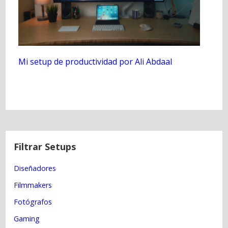
Mi setup de productividad por Ali Abdaal
N
a
Filtrar Setups
v
Diseñadores
e
g
Filmmakers
a
Fotógrafos
c
Gaming
i