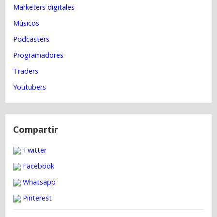
Marketers digitales
ó
n
Músicos
d
Podcasters
e
Programadores
e
Traders
n
Youtubers
t
r
a
d
Compartir
a
Twitter
s
Facebook
Whatsapp
Pinterest