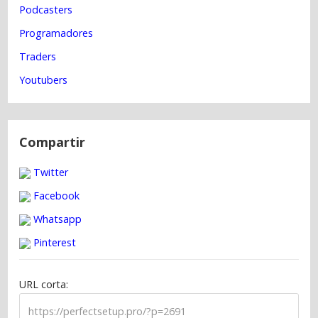
Podcasters
r
a
Programadores
d
Traders
a
Youtubers
s
Compartir
Twitter
Facebook
Whatsapp
Pinterest
URL corta: