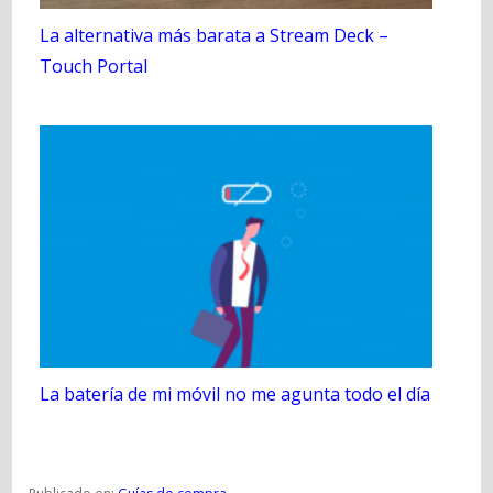
La alternativa más barata a Stream Deck –
Touch Portal
La batería de mi móvil no me agunta todo el día