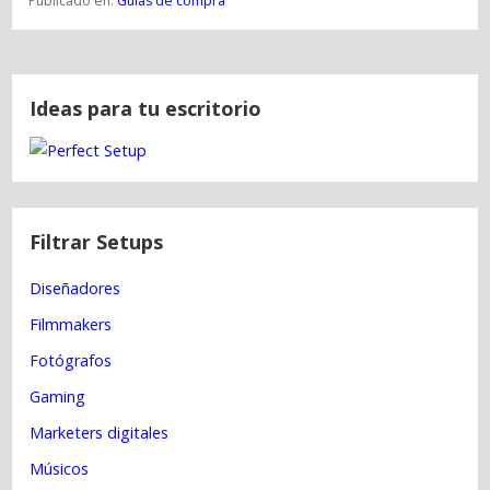
Publicado en:
Guías de compra
N
a
Ideas para tu escritorio
v
e
g
a
Filtrar Setups
c
i
Diseñadores
ó
Filmmakers
n
Fotógrafos
d
e
Gaming
e
Marketers digitales
n
Músicos
t